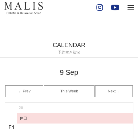
tog
nav
CALENDAR
予約空き状況
9
Sep
← Prev
This Week
Next →
20
休日
Fri