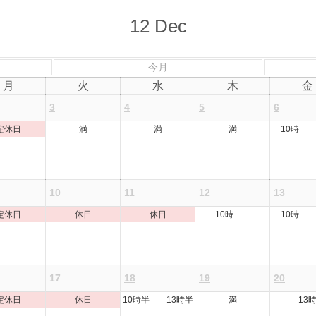
12
Dec
今月
月
火
水
木
金
3
4
5
6
定休日
満
満
満
10時 
10
11
12
13
定休日
休日
休日
10時
10時 
17
18
19
20
定休日
休日
10時半 13時半
満
13