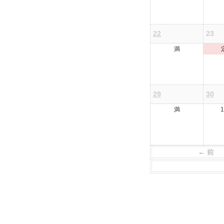
22
23
満
29
30
満
← 前