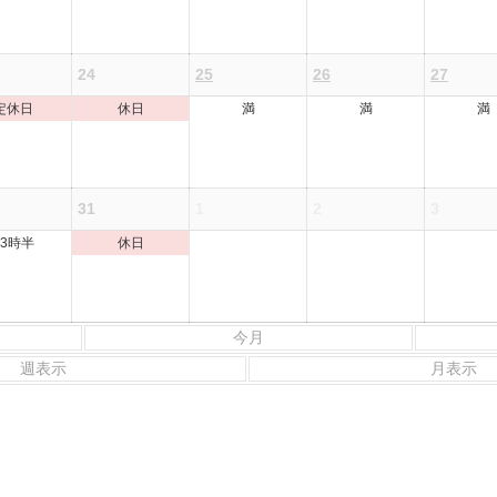
24
25
26
27
定休日
休日
満
満
満
31
1
2
3
13時半
休日
今月
週表示
月表示