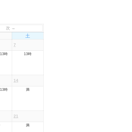
次 →
土
7
13時
13時
14
13時
満
21
時
満