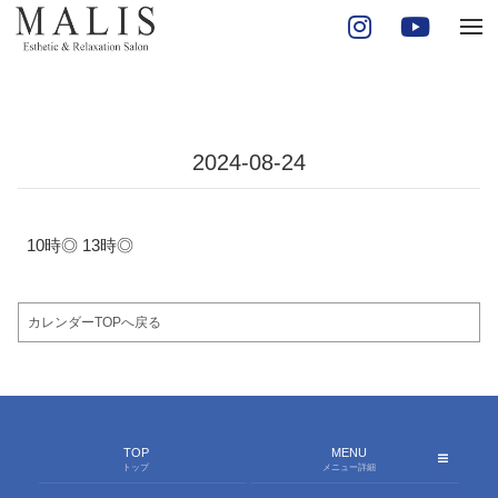
tog
ONLINE SHOP
nav
オンラインショップ
STAFF
スタッフ
CALENDAR
2024-08-24
予約空き状況
10時◎ 13時◎
カレンダーTOPへ戻る
TOP
MENU
トップ
メニュー詳細