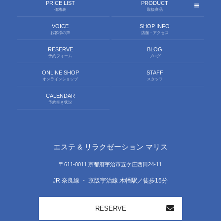
PRICE LIST
PRODUCT
価格表
取扱商品
VOICE
SHOP INFO
お客様の声
店舗・アクセス
RESERVE
BLOG
予約フォーム
ブログ
ONLINE SHOP
STAFF
オンラインショップ
スタッフ
CALENDAR
予約空き状況
エステ & リラクゼーション マリス
〒611-0011 京都府宇治市五ケ庄西田24-11
JR 奈良線 ・ 京阪宇治線 木幡駅／徒歩15分
RESERVE