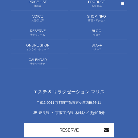
PRICE LIST
PRODUCT
価格表
取扱商品
VOICE
SHOP INFO
お客様の声
店舗・アクセス
RESERVE
BLOG
予約フォーム
ブログ
ONLINE SHOP
STAFF
オンラインショップ
スタッフ
CALENDAR
予約空き状況
エステ & リラクゼーション マリス
〒611-0011 京都府宇治市五ケ庄西田24-11
JR 奈良線 ・ 京阪宇治線 木幡駅／徒歩15分
RESERVE