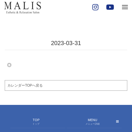
tog
ONLINE SHOP
nav
オンラインショップ
STAFF
スタッフ
CALENDAR
2023-03-31
予約空き状況
◎
カレンダーTOPへ戻る
TOP
MENU
トップ
メニュー詳細