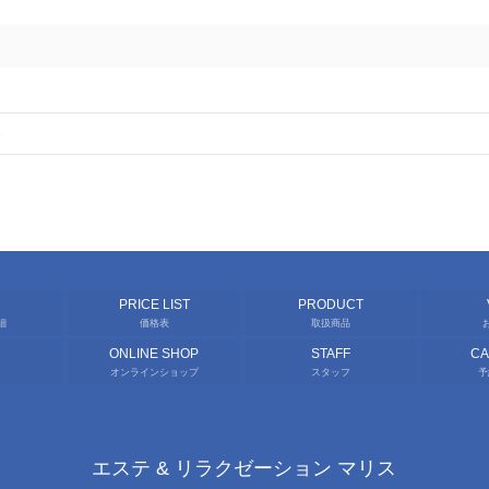
る
PRICE LIST
PRODUCT
細
価格表
取扱商品
ONLINE SHOP
STAFF
C
オンラインショップ
スタッフ
予
エステ & リラクゼーション マリス